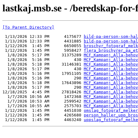
lastkaj.msb.se - /beredskap-fo
[To Parent Directory]
 1/13/2026 12:33 PM      4175677 
bild-pa-person-som-hal
 1/13/2026 12:33 PM      4431885 
bild-pa-person-som-hal
 1/12/2026  1:45 PM      6650055 
broschyr_fotograf_melk
 1/12/2026  1:45 PM      5958427 
flera_broschyrer_pa_et
  1/8/2026  5:17 PM     31375289 
MCF_Kampanj_Alla-behov
  1/8/2026  5:16 PM          430 
MCF_Kampanj_Alla-behov
  1/8/2026  5:18 PM     31146381 
MCF_Kampanj_Alla-behov
  1/8/2026  5:17 PM          430 
MCF_Kampanj_Alla-behov
  1/8/2026  5:16 PM     17951105 
MCF_Kampanj_Alla-behov
  1/8/2026  5:16 PM          290 
MCF_Kampanj_Alla-behov
  1/8/2026  5:18 PM     17643896 
MCF_Kampanj_Alla-behov
  1/8/2026  5:17 PM          290 
MCF_Kampanj_Alla-behov
12/18/2025  4:45 PM     27818426 
MCF_Kampanj_Alla-behov
  1/7/2026 10:56 AM      1472368 
MCF_Kampanj_Alla-behov
  1/7/2026 10:53 AM      2599542 
MCF_Kampanj_Alla-behov
  1/7/2026 10:55 AM      2575703 
MCF_Kampanj_Alla-behov
 1/12/2026  1:45 PM      4451030 
omslag_fotograf_melker
 1/12/2026  1:45 PM      4265680 
person_haller_upp_bros
 1/12/2026  1:45 PM      4463240 
uppslag_fotograf_melke