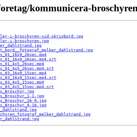
r-foretag/kommunicera-broschyren
ler-i-broschyren-vid-skrivbord.jpg
ler-i-broschyren.jpg
er_dahlstrand.jpg
t_bord__fotograf_melker_dahlstrand.jpg
s_01_16x9_26sec.mp4
s_01_16x9_26sec.mp4.srt
s_01_4x5_26sec.mp4
s_01_4x5_26sec.mp4.srt
s_03_16x9_15sec.mp4
s_03_16x9_15sec.mp4.srt
s_03_4x5_15sec.mp4
s_03_4x5_15sec.mp4.srt
s_Broschyr.jpg
s_Broschyr_1-1.jpg
s_Broschyr_16-9.jpg
s_Broschyr_9-16.jpg
_dahlstrand.jpg
chyren_fotograf_melker_dahlstrand.jpg
r_dahlstrand.jpg